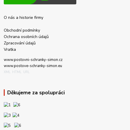
O nás a historie firmy
Obchodní podmínky
Ochrana osobních údajů
Zpraco
vání údajů
Vratka
www.post
ovni-schranky-simon.cz
www.postove-schranky-simon.eu
XML
HTML
URL
Děkujeme za spolupráci