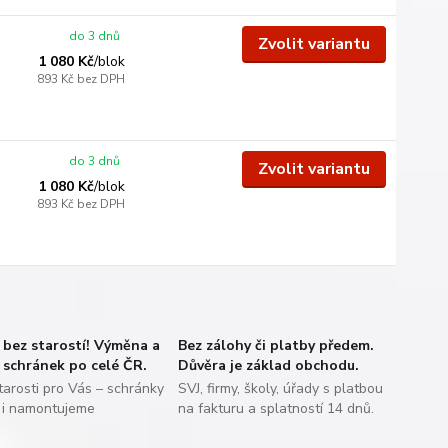
do 3 dnů
Zvolit variantu
1 080 Kč
/
blok
893 Kč
bez DPH
do 3 dnů
Zvolit variantu
1 080 Kč
/
blok
893 Kč
bez DPH
bez starostí! Výměna a
Bez zálohy či platby předem.
schránek po celé ČR.
Důvěra je základ obchodu.
arosti pro Vás – schránky
SVJ, firmy, školy, úřady s platbou
i namontujeme
na fakturu a splatností 14 dnů.