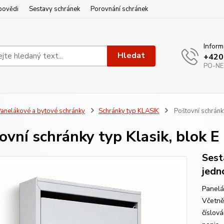
povědi
Sestavy schránek
Porovnání schránek
Inform
Hledat
+420
PO-NE,
anelákové a bytové schránky
Schránky typ KLASIK
Poštovní schránky
ovní schránky typ Klasik, blok E
Sest
jedn
Panelá
Včetně
číslov