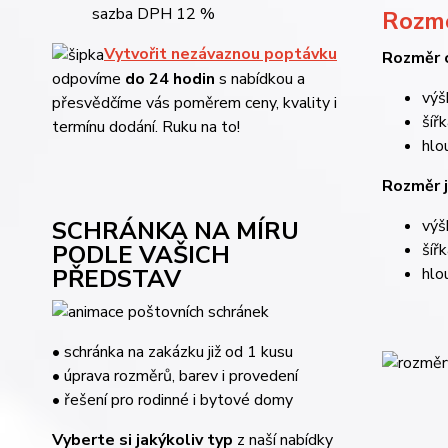
sazba DPH 12 %
Rozmě
Vytvořit nezávaznou poptávku
Rozměr c
odpovíme
do 24 hodin
s
nabídkou a
výš
přesvědčíme vás poměrem ceny, kvality i
šíř
termínu dodání. Ruku na to!
hlo
Rozměr j
SCHRÁNKA NA MÍRU
výš
PODLE VAŠICH
šíř
PŘEDSTAV
hlo
• schránka na zakázku již od 1 kusu
• úprava rozměrů, barev i provedení
• řešení pro rodinné i bytové domy
Vyberte si jakýkoliv typ
z naší nabídky