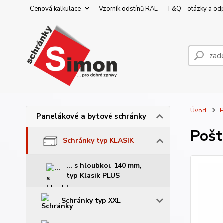
Cenová kalkulace
Vzorník odstínů RAL
F&Q - otázky a od
Úvod
P
Panelákové a bytové schránky
Pošt
Schránky typ KLASIK
... s hloubkou 140 mm,
typ Klasik PLUS
Schránky typ XXL