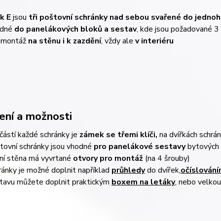
k E
jsou
tři poštovní schránky nad sebou svařené do jednoh
odné
do panelákových bloků a
sestav
, kde jsou požadované 3
 montáž
na stěnu i k zazdění
, vždy ale
v interiéru
ení a možnosti
částí každé schránky je
zámek se třemi klíči,
na dvířkách schrá
tovní schránky jsou vhodné
pro panelákové sestavy
bytových 
ní stěna má vyvrtané
otvory pro montáž
(na 4 šrouby)
ránky je možné doplnit napřík
lad
průhledy
do dvířek,
očíslován
tavu můžete doplnit praktickým
boxem na letáky
, nebo velko