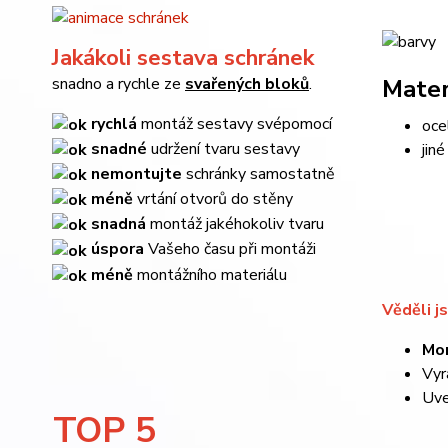
Jakákoli sestava schránek
snadno a rychle ze
svařených bloků
.
Mater
rychlá
montáž sestavy svépomocí
oce
snadné
udržení tvaru sestavy
jin
nemontujte
schránky samostatně
méně
vrtání otvorů do stěny
snadná
montáž jakéhokoliv tvaru
úspora
Vašeho času při montáži
méně
montážního materiálu
Věděli js
Mo
Vyr
Uv
TOP 5