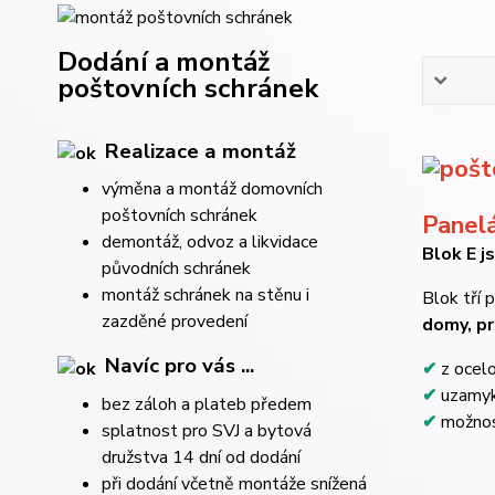
Dodání a montáž
poštovních schránek
Realizace a montáž
výměna a montáž domovních
poštovních schránek
Panelá
demontáž, odvoz a likvidace
Blok E j
původních schránek
montáž schránek na stěnu i
Blok tří 
zazděné provedení
domy, pr
Navíc pro vás ...
✔
z ocelo
✔
uzamyká
bez záloh a plateb předem
✔
možnost
splatnost pro SVJ a bytová
družstva 14 dní od dodání
při dodání včetně montáže snížená