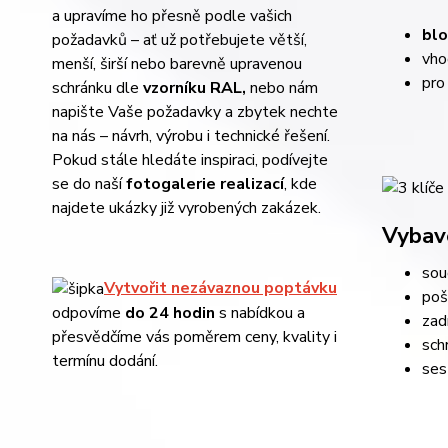
a upravíme ho přesně podle vašich
blo
požadavků – ať už potřebujete větší,
vh
menší, širší nebo barevně upravenou
pro
schránku dle
vzorníku RAL
,
nebo nám
napište Vaše požadavky a zbytek nechte
na nás – návrh, výrobu i technické řešení.
Pokud stále hledáte inspiraci, podívejte
se do naší
fotogalerie realizací
, kde
najdete ukázky již vyrobených zakázek.
Vybav
sou
Vytvořit nezávaznou poptávku
poš
odpovíme
do 24 hodin
s
nabídkou a
zad
přesvědčíme vás poměrem ceny, kvality i
sch
termínu dodání.
ses