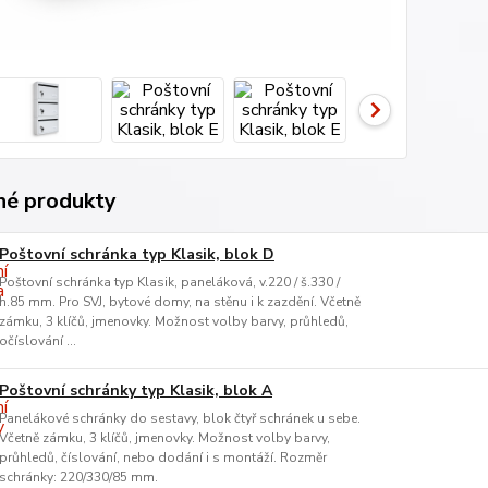
é produkty
Poštovní schránka typ Klasik, blok D
Poštovní schránka typ Klasik, paneláková, v.220 / š.330 /
h.85 mm. Pro SVJ, bytové domy, na stěnu i k zazdění. Včetně
zámku, 3 klíčů, jmenovky. Možnost volby barvy, průhledů,
očíslování ...
Poštovní schránky typ Klasik, blok A
Panelákové schránky do sestavy, blok čtyř schránek u sebe.
Včetně zámku, 3 klíčů, jmenovky. Možnost volby barvy,
průhledů, číslování, nebo dodání i s montáží. Rozměr
schránky: 220/330/85 mm.