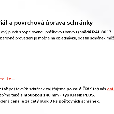
iál a povrchová úprava schránky
lový plech s vypalovanou práškovou barvou
(hnědá RAL 8017,
é barevné provedení je možné na objednáv
ku, odstín schránek mů
te, že ...
ntáž
poštovních schránek zajišťujeme
po celé ČR!
S
tačí nás
osl
ábíme také
s hloubkou 140 mm - typ Klasik PLUS.
edená
cena je za celý blok 3 ks poštovních schránek.