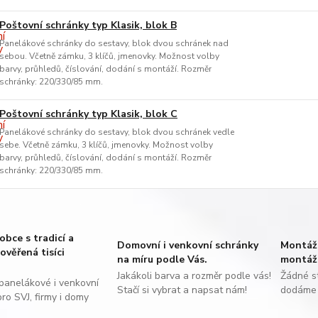
Poštovní schránky typ Klasik, blok B
Panelákové schránky do sestavy, blok dvou schránek nad
sebou. Včetně zámku, 3 klíčů, jmenovky. Možnost volby
barvy, průhledů, číslování, dodání s montáží. Rozměr
schránky: 220/330/85 mm.
Poštovní schránky typ Klasik, blok C
Panelákové schránky do sestavy, blok dvou schránek vedle
sebe. Včetně zámku, 3 klíčů, jmenovky. Možnost volby
barvy, průhledů, číslování, dodání s montáží. Rozměr
schránky: 220/330/85 mm.
obce s tradicí a
Domovní i venkovní schránky
Montáž 
ověřená tisíci
na míru podle Vás.
montáž 
Jakákoli barva a rozměr podle vás!
Žádné st
panelákové i venkovní
Stačí si vybrat a napsat nám!
dodáme 
ro SVJ, firmy i domy