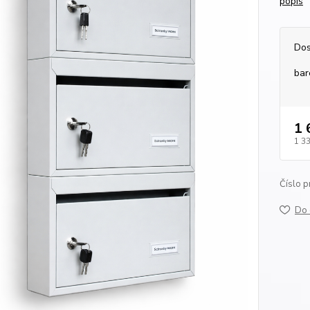
popis
Dos
bar
1 
1 3
Číslo p
Do 