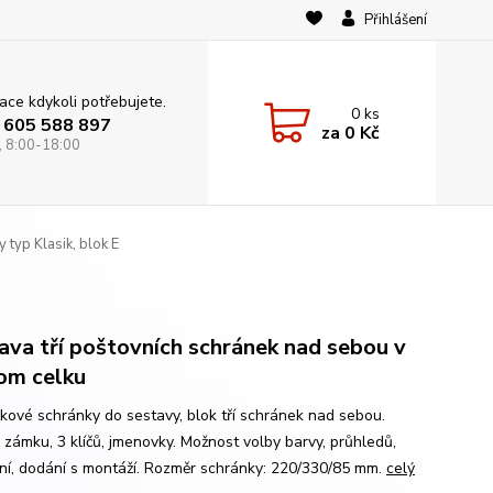
Přihlášení
ace kdykoli potřebujete.
0
ks
 605 588 897
za
0 Kč
 8:00-18:00
 typ Klasik, blok E
ava tří poštovních schránek nad sebou v
om celku
kové schránky do sestavy, blok tří schránek nad sebou.
 zámku, 3 klíčů, jmenovky. Možnost volby barvy, průhledů,
ání, dodání s montáží. Rozměr schránky: 220/330/85 mm.
celý