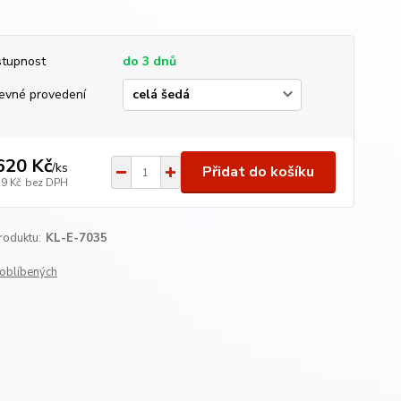
tupnost
do 3 dnů
evné provedení
620 Kč
/
ks
Přidat do košíku
39 Kč
bez DPH
roduktu:
KL-E-7035
oblíbených