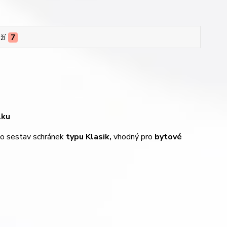
ží
7
lku
 do sestav schránek
typu Klasik,
vhodný pro
bytové