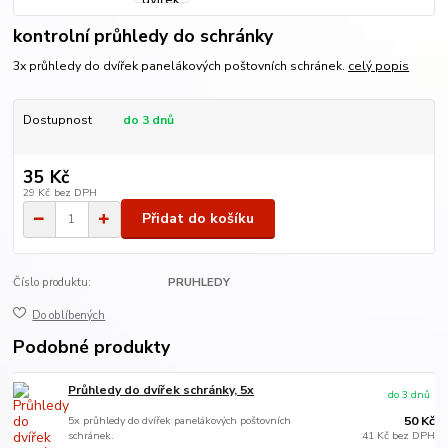
kontrolní průhledy do schránky
3x průhledy do dvířek panelákových poštovních schránek.
celý popis
Dostupnost
do 3 dnů
35 Kč
29 Kč
bez DPH
Přidat do košíku
Číslo produktu:
PRUHLEDY
Do oblíbených
Podobné produkty
Průhledy do dvířek schránky, 5x
do 3 dnů
5x průhledy do dvířek panelákových poštovních
50 Kč
schránek.
41 Kč
bez DPH