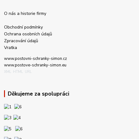
O nás a historie firmy
Obchodní podmínky
Ochrana osobních údajů
Zpraco
vání údajů
Vratka
www.post
ovni-schranky-simon.cz
www.postove-schranky-simon.eu
XML
HTML
URL
Děkujeme za spolupráci