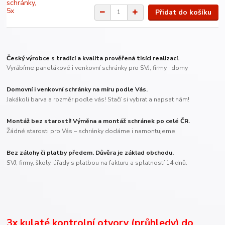
Přidat do košíku
Český výrobce s tradicí a kvalita prověřená tisíci realizací.
Vyrábíme panelákové i venkovní schránky pro SVJ, firmy i domy
Domovní i venkovní schránky na míru podle Vás.
Jakákoli barva a rozměr podle vás! Stačí si vybrat a napsat nám!
Montáž bez starostí! Výměna a montáž schránek po celé ČR.
Žádné starosti pro Vás – schránky dodáme i namontujeme
Bez zálohy či platby předem. Důvěra je základ obchodu.
SVJ, firmy, školy, úřady s platbou na fakturu a splatností 14 dnů.
3x kulaté kontrolní otvory (průhledy) do