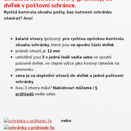
dvířek v poštovní schránce.
Rychlá kontrola obsahu pošty, bez nutnosti schránku
otevírat? Ano!
kulaté otvory
(průzory),
pro rychlou optickou kontrolu
obsahu schránky
, které jsou
ve spodní části dvířek
průměr otvorů je
12 mm
umístěné jsou
3 v jedné řadě vedle sebe
ve spodní
polovině dvířek, ve stejné výšce jako kovový rámeček na
jmenovku
cena je za doplnění otvorů do dvířek u jedné poštovní
schránky
Jsou 3 otvory málo?
Nabídnout můž
eme i
5
průhledů
vedle seb
e.
nebo