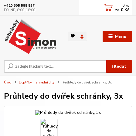
0
ks
+420 605 588 897
za
0 Kč
PO-NE, 8:00-18:00
Menu
Hledat
Úvod
Doplňky, náhradní díly
Průhledy do dvířek schránky, 3x
Průhledy do dvířek schránky, 3x