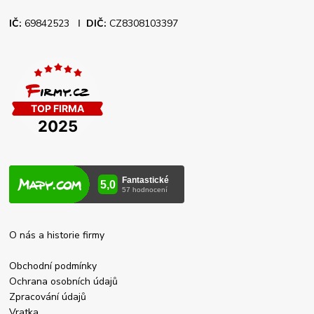
IČ:
69842523 Ι
DIČ:
CZ8308103397
O nás a historie firmy
Obchodní podmínky
Ochrana osobních údajů
Zpraco
vání údajů
Vratka