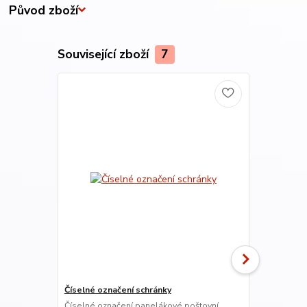
Původ zboží
Související zboží
7
Číselné označení schránky
Průhledy do 
Číselné označení panelákové poštovní
3x průhledy 