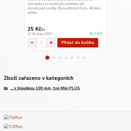
schránky pro rychlejší orientaci při
poštovních s
doručování pošty. Dvouciferné číslo, 40 mm
výška.
25 Kč
35 Kč
/
ks
do 3 dnů
21 Kč
bez DPH
29 Kč
bez D
Přidat do košíku
Zboží zařazeno v kategoriích
... s hloubkou 100 mm, typ Mini PLUS