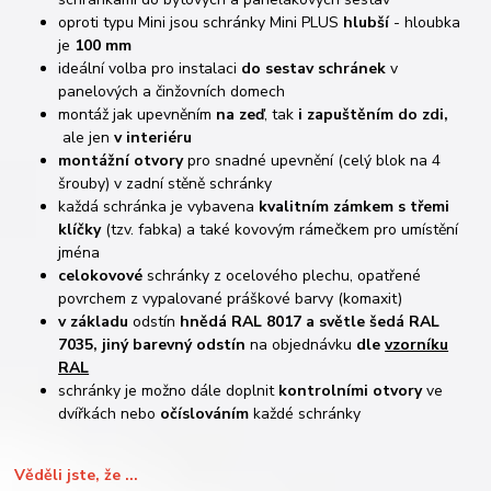
oproti typu Mini jsou schránky Mini PLUS
hlubší
- hloubka
je
100 mm
ideální volba pro instalaci
do
sestav schránek
v
panelových a činžovních domech
montáž jak upevněním
na zeď
, tak
i zapuštěním do zdi,
ale jen
v interiéru
m
ontážní otvory
pro snadné upevnění (celý blok na 4
šrouby) v zadní stěně schránky
každá schránka je vybavena
kvalitním zámkem s třemi
klíčky
(tzv. fabka) a také kovovým rámečkem pro umístění
jména
celokovové
schránky z ocelového plechu, opatřené
povrchem z vypalované práškové barvy (komaxit)
v základu
odstín
hnědá RAL 8017 a světle šedá RAL
7035,
jiný barevný odstín
na objednávku
dle
vzorníku
RAL
schránky je možno dále doplnit
kontrolními otvory
ve
dvířkách nebo
očíslováním
každé schránky
Věděli jste, že ...