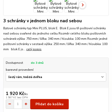
3 schránky v jednom bloku nad sebou
Bytové schránky typ Mini PLUS, blok E. Blok E jsou tři poštovní schránky
nad sebou svařené do jednoho celku Rozměr celého bloku poštovních
schránek:výška: 750 mm / šířka: 340 mm / hloubka: 100 mm Rozměr jedné
poštovní schránky v sestavě:výška: 250 mm / šířka: 340 mm / hloubka: 100
mm blok E js...
celý popis
Dostupnost
do 3 dnů
barevné provedení
1 920 Kč
/
ks
1 587 Kč
bez DPH
Přidat do košíku