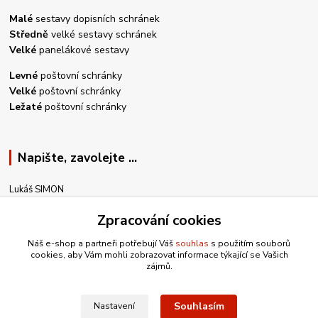
Malé
sestavy dopisních schránek
Středně
velké sestavy schránek
Velké
panelákové sestavy
Levné
poštovní schránky
Velké
poštovní schránky
Ležaté
poštovní schránky
Napište, zavolejte ...
Lukáš SIMON
+420 605 588 897
Zpracování cookies
PO-NE, 8:00-18:00
Náš e-shop a partneři potřebují Váš
souhlas
s použitím souborů
info@postovni-schranky-simon.cz
cookies, aby Vám mohli zobrazovat informace týkající se Vašich
zájmů.
Souhlasím
Nastavení