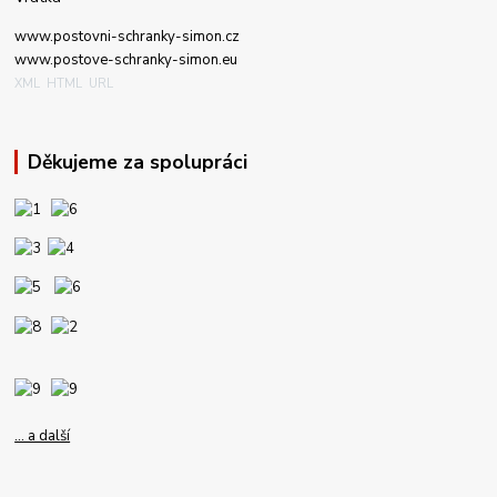
www.post
ovni-schranky-simon.cz
www.postove-schranky-simon.eu
XML
HTML
URL
Děkujeme za spolupráci
... a další