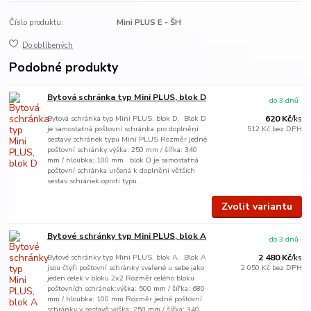
Číslo produktu:
Mini PLUS E - ŠH
Do oblíbených
Podobné produkty
Bytová schránka typ Mini PLUS, blok D
do 3 dnů
Bytová schránka typ Mini PLUS, blok D. Blok D
620 Kč
/
ks
je samostatná poštovní schránka pro doplnění
512 Kč
bez DPH
sestavy schránek typu Mini PLUS Rozměr jedné
poštovní schránky:výška: 250 mm / šířka: 340
mm / hloubka: 100 mm blok D je samostatná
poštovní schránka určená k doplnění větších
sestav schránek oproti typu...
Zvolit variantu
Bytové schránky typ Mini PLUS, blok A
do 3 dnů
Bytové schránky typ Mini PLUS, blok A. Blok A
2 480 Kč
/
ks
jsou čtyři poštovní schránky svařené u sebe jako
2 050 Kč
bez DPH
jeden celek v bloku 2x2 Rozměr celého bloku
poštovních schránek:výška: 500 mm / šířka: 680
mm / hloubka: 100 mm Rozměr jedné poštovní
schránky v sestavě:výška: 250 mm / šířka: 340