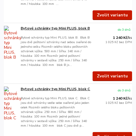
mm / hloubka: 100 mm ...
Zvolit variantu
Bytové schránky typ Mini PLUS, blok B
do 3 dnů
Bytové schránky typ Mini PLUS, blok B. Blok B
1 240 Kč
/
ks
jsou dvě poštovní schránky nad sebou svařené do
1 025 Kč
bez DPH
jednoho celku Rozměr celého bloku poštovních
schránek:výška: 500 mm / šířka: 340 mm /
hloubka: 100 mm Rozměr jedné poštovní
schránky v sestavě:výška: 250 mm / šířka: 340
mm / hloubka: 100 mm blok B js...
Zvolit variantu
Bytové schránky typ Mini PLUS, blok C
do 3 dnů
Bytové schránky typ Mini PLUS, blok C. Blok C
1 240 Kč
/
ks
jsou dvě schránky vedle sebe svařené jako jeden
1 025 Kč
bez DPH
celek Rozměr celého bloku poštovních
schránek:výška: 250 mm / šířka: 680 mm /
hloubka: 100 mm Rozměr jedné poštovní
schránky v sestavě:výška: 250 mm / šířka: 340
mm / hloubka: 100 mm blok C jsou dvě p...