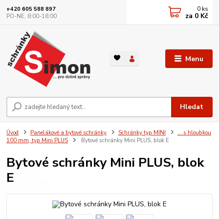
0
ks
+420 605 588 897
za
0 Kč
PO-NE, 8:00-18:00
Menu
Hledat
Úvod
Panelákové a bytové schránky
Schránky typ MINI
... s hloubkou
100 mm, typ Mini PLUS
Bytové schránky Mini PLUS, blok E
Bytové schránky Mini PLUS, blok
E