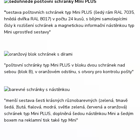
"
sestava poštovních schránek typ Mini PLUS (šedý rám RAL 7035,
hnědá dvířka RAL 8017) v počtu 24 kusů, s bílými samolepícími
čísly k rozlišení schránek a magnetickou informační nástěnkou typ
Mini uprostřed sestavy"
"poštovní schránky typ Mini PLUS v bloku dvou schránek nad
sebou (blok B), v oranžovém odstínu, s otvory pro kontrolu pošty"
"menší sestava šesti krásných různobarevných (zelená, tmavě
šedá, žlutá, fialová, modrá, světle zelená, červená a oranžová)
schránek typ Mini PLUS, doplněná šedou nástěnkou Mini a šedým
boxem na reklamní tisk také typ Mini"